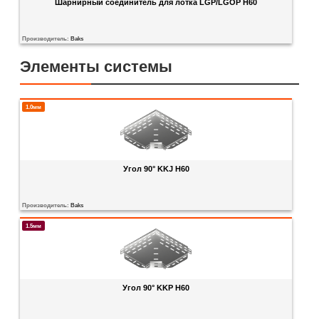
Шарнирный соединитель для лотка LGP/LGOP H60
Производитель:
Baks
Элементы системы
1.0мм
Угол 90° KKJ H60
Производитель:
Baks
1.5мм
Угол 90° KKP H60