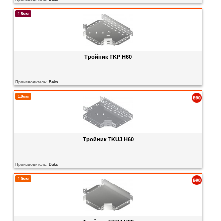
1.5мм
Тройник TKP H60
Производитель:
Baks
1.0мм
Тройник TKUJ H60
Производитель:
Baks
1.0мм