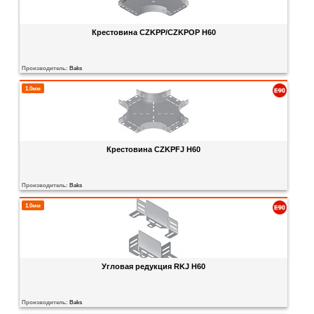
Крестовина CZKPP/CZKPOP H60
Производитель:
Baks
1.0мм
Крестовина CZKPFJ H60
Производитель:
Baks
1.0мм
Угловая редукция RKJ H60
Производитель:
Baks