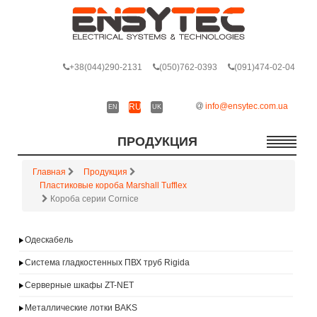
+38
(044)290-2131
(050)762-0393
(091)474-02-04
info@ensytec.com.ua
RU
EN
UK
ПРОДУКЦИЯ
Главная
Продукция
Пластиковые короба Marshall Tufflex
Короба серии Cornice
Одескабель
Система гладкостенных ПВХ труб Rigida
Серверные шкафы ZT-NET
Металлические лотки BAKS