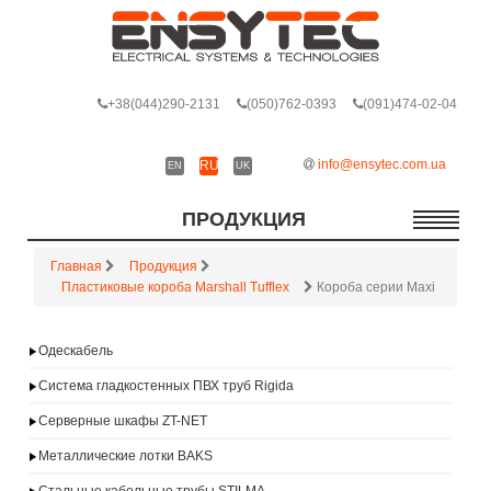
+38
(044)290-2131
(050)762-0393
(091)474-02-04
info@ensytec.com.ua
RU
EN
UK
ПРОДУКЦИЯ
Главная
Продукция
Пластиковые короба Marshall Tufflex
Короба серии Maxi
Одескабель
Система гладкостенных ПВХ труб Rigida
Серверные шкафы ZT-NET
Металлические лотки BAKS