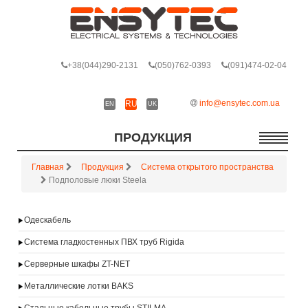
+38
(044)290-2131
(050)762-0393
(091)474-02-04
info@ensytec.com.ua
RU
EN
UK
ПРОДУКЦИЯ
Главная
Продукция
Система открытого пространства
Подполовые люки Steela
Одескабель
Система гладкостенных ПВХ труб Rigida
Серверные шкафы ZT-NET
Металлические лотки BAKS