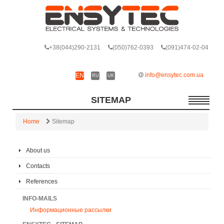
+38
(044)290-2131
(050)762-0393
(091)474-02-04
info@ensytec.com.ua
EN
RU
UK
SITEMAP
Home
Sitemap
About us
Contacts
References
INFO-MAILS
Информационные рассылки