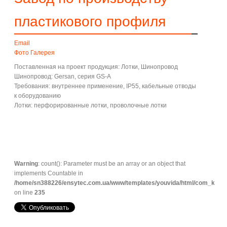
пластикового профиля
Email
Фото Галерея
Поставленная на проект продукция: Лотки, Шинопровод
Шинопровод: Gersan, серия GS-A
Требования: внутреннее применение, IP55, кабельные отводы
к оборудованию
Лотки: перфорированные лотки, проволочные лотки
Warning
: count(): Parameter must be an array or an object that
implements Countable in
/home/sn388226/ensytec.com.ua/www/templates/youvida/html/com_k2/def
on line
235