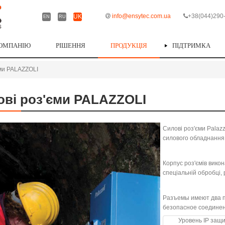
info@ensytec.com.ua
+38
(044)290
UK
EN
RU
КОМПАНІЮ
РІШЕННЯ
ПРОДУКЦІЯ
ПІДТРИМКА
єми PALAZZOLI
ові роз'єми PALAZZOLI
Силові роз'єми Palaz
силового обладнання 
Корпус роз'ємів викон
спеціальній обробці, р
Разъемы имеют два п
безопасное соединен
Уровень IP защ