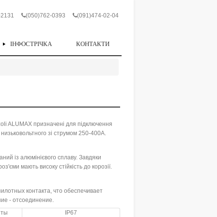
-2131
(050)762-0393
(091)474-02-04
ІНФОСТРІЧКА
КОНТАКТИ
zoli ALUMAX призначені для підключення
низьковольтного зі струмом 250-400А.
аний із алюмінієвого сплаву. Завдяки
оз'єми мають високу стійкість до корозії.
илотных контакта, что обеспечивает
ие - отсоединение.
иты
IP67