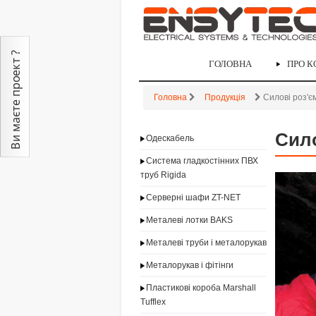
ГОЛОВНА
ПРО 
Головна
Продукція
Силові роз'
Сил
Одескабель
Система гладкостінних ПВХ
труб Rigida
Серверні шафи ZT-NET
Металеві лотки BAKS
Металеві труби і металорукав
Металорукав і фітінги
Пластикові короба Marshall
Tufflex