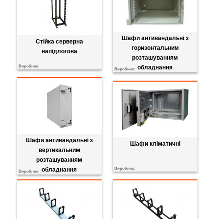
Шафи антивандальні з
Стійка серверна
горизонтальним
напідлогова
розташуванням
Виробник:
обладнання
Виробник:
Шафи антивандальні з
Шафи кліматичні
вертикальним
розташуванням
Виробник:
обладнання
Виробник: