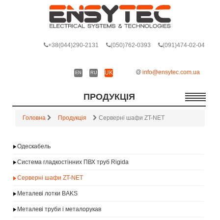
+38
(044)290-2131
(050)762-0393
(091)474-02-04
info@ensytec.com.ua
UK
EN
RU
ПРОДУКЦІЯ
Головна
Продукція
Серверні шафи ZT-NET
Одескабель
Система гладкостінних ПВХ труб Rigida
Серверні шафи ZT-NET
Металеві лотки BAKS
Металеві труби і металорукав