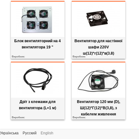
Блок вентиляторний на 4
Вентилятор для настінної
вентилятора 19 "
шафи 220V
ш(12)*г(12)*в(3.8)
Виробник:
Виробник:
Дріт з клемами для
Вентилятор 120 мм (D),
вентилятора (L=1 м)
Ш(12)*Г(12)*В(3,8), з
кабелем живлення
Виробник:
Виробник:
Українська
Русский
English